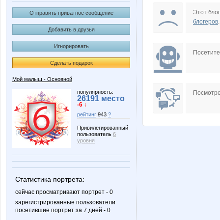
Lelyann
Lonza
Этот блог
Отправить приватное сообщение
блогеров
.
Добавить в друзья
Игнорировать
Sc@rlet
Selana
Посетит
Сделать подарок
Мой малыш - Основной
XMSX
belka
популярность:
Посмотре
26191 место
-6 ↓
рейтинг
943
?
Привилегированный
пользователь
6
safanuko1
sanqui
уровня
Статистика портрета:
ольгунчик
Белль
сейчас просматривают портрет - 0
зарегистрированные пользователи
посетившие портрет за 7 дней - 0