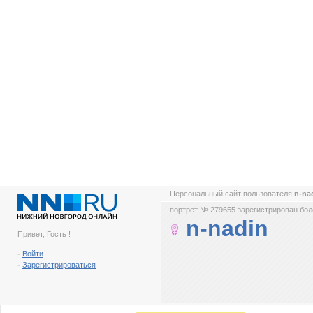
Персональный сайт пользователя
n-na
портрет № 279655 зарегистрирован боле
n-nadin
Привет, Гость !
-
Войти
-
Зарегистрироваться