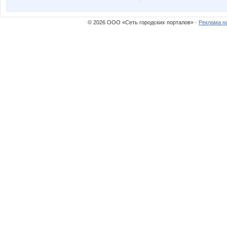
Леди81
Лепету
© 2026 ООО «Сеть городских порталов» ·
Реклама н
Подкова)
Яна