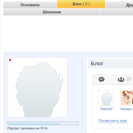
Блог
( 0 )
Основное
Др
Шпионаж
Блог
17
*BabSaf*
*Ак
Посмотреть ещё
Портрет заполнен на 74 %